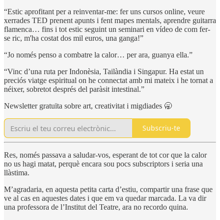
“Estic aprofitant per a reinventar-me: fer uns cursos online, veure
xerrades TED prenent apunts i fent mapes mentals, aprendre guitarra
flamenca… fins i tot estic seguint un seminari en vídeo de com fer-
se ric, m'ha costat dos mil euros, una ganga!”
“Jo només penso a combatre la calor… per ara, guanya ella.”
“Vinc d’una ruta per Indonèsia, Tailàndia i Singapur. Ha estat un
preciós viatge espiritual on he connectat amb mi mateix i he tornat a
néixer, sobretot després del paràsit intestinal.”
Newsletter gratuïta sobre art, creativitat i migdiades 🥱
Subscriu-te
Res, només passava a saludar-vos, esperant de tot cor que la calor
no us hagi matat, perquè encara sou pocs subscriptors i seria una
llàstima.
M’agradaria, en aquesta petita carta d’estiu, compartir una frase que
ve al cas en aquestes dates i que em va quedar marcada. La va dir
una professora de l’Institut del Teatre, ara no recordo quina.