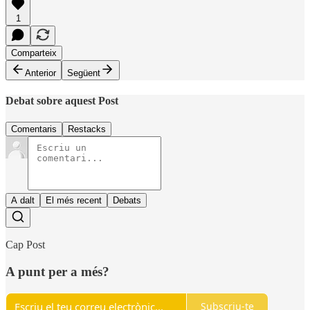
1
Comparteix
Anterior
Següent
Debat sobre aquest Post
Comentaris
Restacks
A dalt
El més recent
Debats
Cap Post
A punt per a més?
Subscriu-te