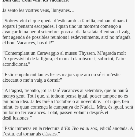
Ja sento les vostres veus, llunyanes…
“Sobrevivint el que queda d’estiu amb la família, cuinant dinars i
sopars i pensant escapades, i quan tinc un moment començo a
avançar feina per al setembre, poso al dia la safata d’entrada i vaig
fent agenda de possibles reunions i esdeveniments, així no m'agafa
el bou. Vacances, has dit?”
“Contemplant un Caravaggio al museu Thyssen. M’agrada molt
l’expressivitat de la figura, el marcat clarobscur i, sobretot, l’aire
acondicionat.”
“Estic empalmant tantes festes majors que ara no sé si m’estic
aixecant o me’n vaig a dormir”
“A l’agost, treballo, jo! Ja faré vacances al setembre, que hi haurà
menys gent. Tot i que, si tothom pensa igual, potser tampoc no és
tan bona idea. Ja les faré a l’octubre o al novembre. Tot i que, ben
mirat, és quan comença la campanya de Nadal... Mira, és igual, serà
millor no fer vacances. Total, passen volant i després et
desil·lusiones.”
“Estic immersa en la relectura d’
En Teo va al zoo
, edició anotada. A
l’estiu, cal tornar als clàssics.”