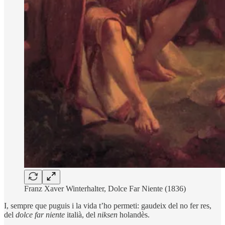
Franz Xaver Winterhalter, Dolce Far Niente (1836)
I, sempre que puguis i la vida t’ho permeti: gaudeix del no fer res,
del
dolce far niente
italià, del
niksen
holandès.