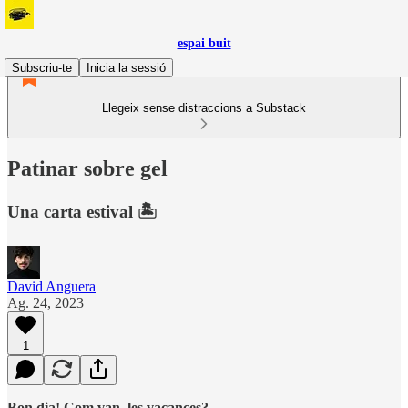
espai buit
Subscriu-te
Inicia la sessió
Llegeix sense distraccions a Substack
Patinar sobre gel
Una carta estival 🏝️
David Anguera
Ag. 24, 2023
1
Bon dia! Com van, les vacances?