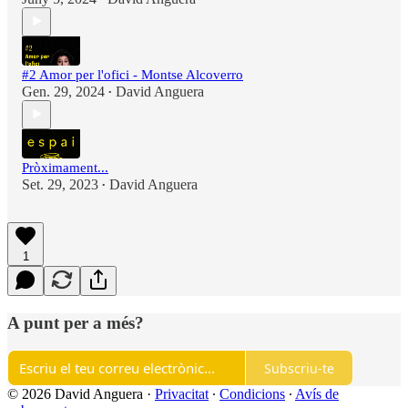
#2 Amor per l'ofici - Montse Alcoverro
Gen. 29, 2024
David Anguera
•
Pròximament...
Set. 29, 2023
David Anguera
•
1
A punt per a més?
Subscriu-te
© 2026 David Anguera
·
Privacitat
∙
Condicions
∙
Avís de