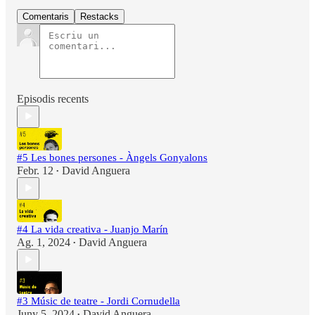
Comentaris
Restacks
Episodis recents
#5 Les bones persones - Àngels Gonyalons
Febr. 12
David Anguera
•
#4 La vida creativa - Juanjo Marín
Ag. 1, 2024
David Anguera
•
#3 Músic de teatre - Jordi Cornudella
Juny 5, 2024
David Anguera
•