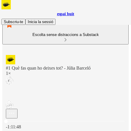
espai buit
Subscriu-te
Inicia la sessió
Escolta sense distraccions a Substack
#1 Què fas quan ho deixes tot? - Júlia Barceló
1×
Hora actual: 0:00 / Temps total: -1:11:48
-1:11:48